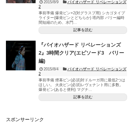
2015/8/9
バイオハザード リベレーションズ
2
事前準備 爆発ビン×2(対グラスプ用) シカゴタイプ
ライター(爆発ビンとどちらか) 塔内部 バリー編時
間短縮のため、水門...
記事を読む
『バイオハザード リベレーションズ
2』3時間クリア(エピソード3 バリー
編)
2015/8/4
バイオハザード リベレーションズ
2
事前準備 煙幕ビン(必須)対ドルーガ用に最低2つは
ほしい。 火炎ビン(必須)レヴェナント用に多数。
爆発ビン(あると便利) マグナ...
記事を読む
スポンサーリンク