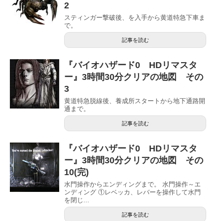
2
スティンガー撃破後、を入手から黄道特急下車ま
で。
記事を読む
『バイオハザード0 HDリマスタ
ー』3時間30分クリアの地図 その
3
黄道特急脱線後、養成所スタートから地下通路開
通まで。
記事を読む
『バイオハザード0 HDリマスタ
ー』3時間30分クリアの地図 その
10(完)
水門操作からエンディングまで。 水門操作～エ
ンディング ①レベッカ、レバーを操作して水門
を閉じ...
記事を読む