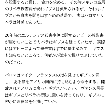
を殺害すると脅し、 協力を求める。 その時メキシコ当局
のリベラ捜査官が現れギブスは救出されるが、 それはギ
ブスから真実を聞き出すための芝居で、 実はパロマとリ
ベラは姉弟であった。
20年前のエルナンデス殺害事件に関するアビーの報告書
が届かないことで リベラはギブスを疑っていたが、 実際
にはアビーによって報告書はすでに提出済みで、 ギブス
も知らないところで、何者かが途中で握りつぶしていた
のだった。
パロマはマイク・フランクスの指を見せてギブスを脅
し、 ある箱をアメリカ国内に持ち込むよう命令する。 開
放されアメリカに戻ったギブスだったが、 ヴァンス局長
はギブスとリベラの行動に疑いを持っており、 ギブスに
密かに盗聴器を仕掛けていた。