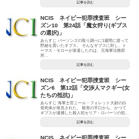
記事を読む
NCIS ネイビー犯罪捜査班 シー
ズン10 第24話「魔女狩り(ギブス
の選択)」
あらすじ パーソンズの取り調べに1週間に渡って
黙秘を貫いたギブス。 そんなギブスに対し、ト
ーマス・モローが派遣したのは、元海軍法務部
所...
記事を読む
NCIS ネイビー犯罪捜査班 シー
ズン6 第12話「交渉人マクギー(女
たちの抵抗)」
あらすじ 海軍士官ニール・フォレット大尉の白
骨死体が発見された。 殺害の手口から、かつて
ギブスが逮捕した殺人犯セリア・ロバーツの犯...
記事を読む
NCIS ネイビー犯罪捜査班 シー