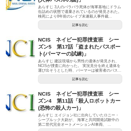
あらすじ 3人のバラバラ死体が海軍基地にドラム
缶詰めの状態で遺棄されているのが発見された。
検死により8年前のレイプ未遂殺人事件裁...
記事を読む
NCIS ネイビー犯罪捜査班 シー
ズン5 第17話「盗まれたパスポー
ト(パーマーの試練)」
あらすじ 建設現場から男性の遺体が発見され、
NCISが捜査に向かった。 実況見分を終え遺体を
運び出そうとした時、パーマーは被害者のパス...
記事を読む
NCIS ネイビー犯罪捜査班 シー
ズン4 第11話「殺人ロボットカー
(恐怖の殺人カー)」
あらすじ エイジョン社に出向していたロニー・
シーブルック大尉が、 海軍と共同開発試験中の
第二世代完全オートメーションAI車両、 ...