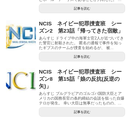
記事を読む
NCIS ネイビー犯罪捜査班 シー
ズン2 第23話「帰ってきた宿敵」
あらすじ ドライブ中の海軍士官2人が近づいてき
た警官に射殺された。 匿名の通報で事件を知っ
たギブスのチームが捜査を始めるが、 被...
記事を読む
NCIS ネイビー犯罪捜査班 シー
ズン8 第15話「娘の反抗(反逆の
矢)」
あらすじ ブルグラビアのゴルゴバ国防大臣とア
メリカの国務長官の条約締結の会談を狙った自爆
テロが発生。 幸い大臣は無事だったものの、...
記事を読む