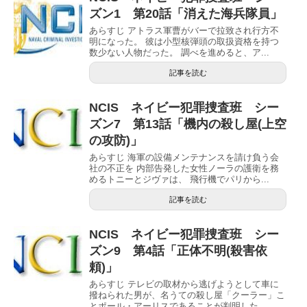
ズン1 第20話「消えた海兵隊員」
あらすじ アトラス軍曹がバーで拉致され行方不
明になった。 彼は小型核弾頭の取扱資格を持つ
数少ない人物だった。 調べを進めると、ア...
記事を読む
NCIS ネイビー犯罪捜査班 シー
ズン7 第13話「機内の殺し屋(上空
の攻防)」
あらすじ 海軍の設備メンテナンスを請け負う会
社の不正を 内部告発した女性ノーラの護衛を務
めるトニーとジヴァは、 飛行機でパリから...
記事を読む
NCIS ネイビー犯罪捜査班 シー
ズン9 第4話「正体不明(殺害依
頼)」
あらすじ テレビの取材から逃げようとして車に
撥ねられた男が、名うての殺し屋「クーラー」こ
とポール・アーリスであることが判明した。 ...