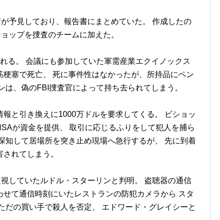
官が予見しており、報告書にまとめていた。 作成したの
ビショップを捜査のチームに加えた。
れる。 会議にも参加していた軍需産業エクイノックス
筋梗塞で死亡、 死に事件性はなかったが、所持品にペン
ンは、偽のFBI捜査官によって持ち去られてしまう。
報と引き換えに1000万ドルを要求してくる。 ビショッ
SAが資金を提供、 取引に応じるふりをして犯人を捕ら
探知して居場所を突き止め現場へ急行するが、 先に到着
害されてしまう。
が監視していたルドル・スターリンと判明。 盗聴器の通信
わせて通信時刻にいたレストランの防犯カメラから スタ
ただの買い手で殺人を否定、 エドワード・グレイシーと