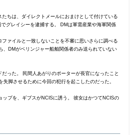
スたちは、ダイレクトメールにおまけとして付けている
局でグレイシーを逮捕する。 DMは軍需産業や海軍関係
ロファイルと一致しないことを不審に思いさらに調べる
ち、DMがベリンジャー船舶関係者のみ送られていない
ドだった。 民間人あがりのポーターが長官になったこと
ーを失脚させるために今回の犯行を起こしたのだった。
ップを、ギブスがNCISに誘う。 彼女はかつてNCISの