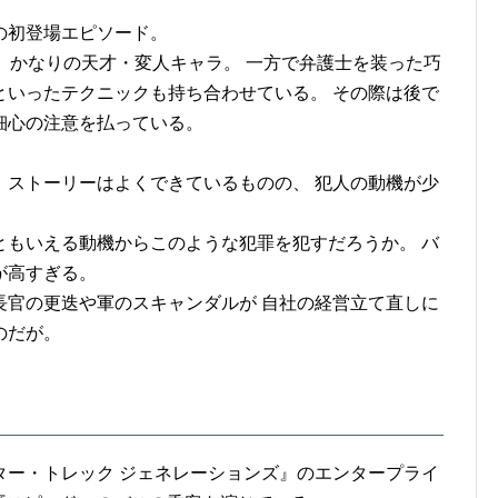
の初登場エピソード。
、かなりの天才・変人キャラ。 一方で弁護士を装った巧
といったテクニックも持ち合わせている。 その際は後で
細心の注意を払っている。
、ストーリーはよくできているものの、 犯人の動機が少
ともいえる動機からこのような犯罪を犯すだろうか。 バ
が高すぎる。
長官の更迭や軍のスキャンダルが 自社の経営立て直しに
のだが。
ター・トレック ジェネレーションズ』のエンタープライ