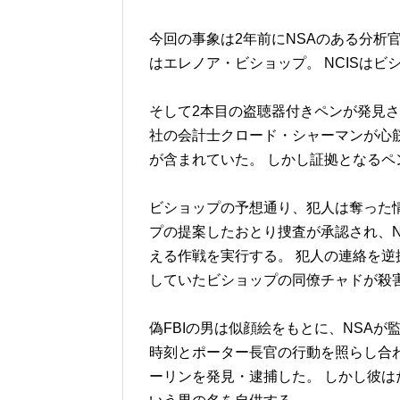
今回の事象は2年前にNSAのある分析
はエレノア・ビショップ。 NCISは
そして2本目の盗聴器付きペンが発見さ
社の会計士クロード・シャーマンが心
が含まれていた。 しかし証拠となるペ
ビショップの予想通り、犯人は奪った情
プの提案したおとり捜査が承認され、N
える作戦を実行する。 犯人の連絡を逆
していたビショップの同僚チャドが殺
偽FBIの男は似顔絵をもとに、NSA
時刻とポーター長官の行動を照らし合
ーリンを発見・逮捕した。 しかし彼は